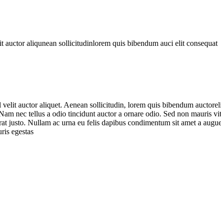
t auctor aliqunean sollicitudinlorem quis bibendum auci elit consequat
lit auctor aliquet. Aenean sollicitudin, lorem quis bibendum auctorelit
m nec tellus a odio tincidunt auctor a ornare odio. Sed non mauris vitae
erat justo. Nullam ac urna eu felis dapibus condimentum sit amet a augu
ris egestas