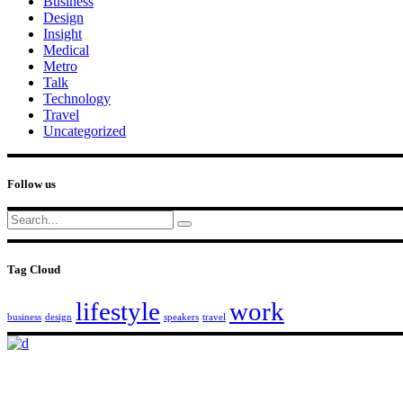
Business
Design
Insight
Medical
Metro
Talk
Technology
Travel
Uncategorized
Follow us
Search
for:
Tag Cloud
lifestyle
work
business
design
speakers
travel