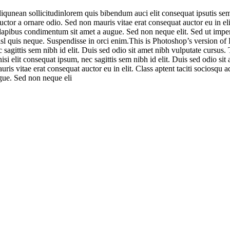
qunean sollicitudinlorem quis bibendum auci elit consequat ipsutis sem n
or a ornare odio. Sed non mauris vitae erat consequat auctor eu in elit.
s dapibus condimentum sit amet a augue. Sed non neque elit. Sed ut imp
sl quis neque. Suspendisse in orci enim.This is Photoshop’s version of
c sagittis sem nibh id elit. Duis sed odio sit amet nibh vulputate cursu
nisi elit consequat ipsum, nec sagittis sem nibh id elit. Duis sed odio 
uris vitae erat consequat auctor eu in elit. Class aptent taciti sociosqu 
gue. Sed non neque eli