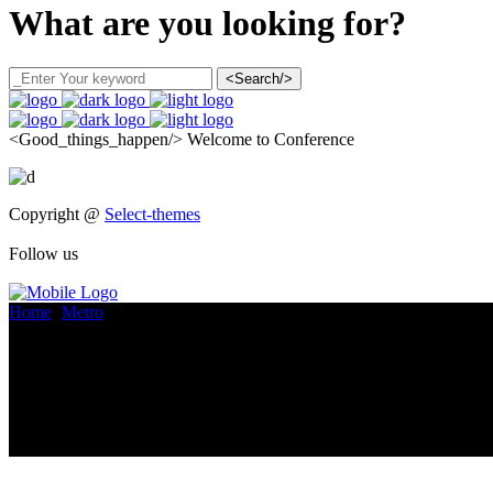
What are you looking for?
<Search/>
<Good_things_happen/>
Welcome to Conference
Copyright @
Select-themes
Follow us
Home
>
Metro
>
Architecture & Engineering in 2018