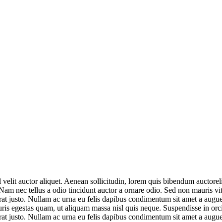
lit auctor aliquet. Aenean sollicitudin, lorem quis bibendum auctorelit
m nec tellus a odio tincidunt auctor a ornare odio. Sed non mauris vitae
erat justo. Nullam ac urna eu felis dapibus condimentum sit amet a augu
is egestas quam, ut aliquam massa nisl quis neque. Suspendisse in orci e
erat justo. Nullam ac urna eu felis dapibus condimentum sit amet a augu