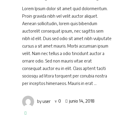
Lorem Ipsum dolor sit amet quid dolormentum.
Proin gravida nibh vel velit auctor aliquet.
Aenean sollicitudin, lorem quis bibendum
auctorelit consequat ipsum, nec sagittis sem
nibh id elit. Duis sed odio sit amet nibh vulputate
cursus a sit amet mauris. Morbi accumsan ipsum
velit. Nam nec tellus a odio tincidunt auctor a
ornare odio. Sed non mauris vitae erat
consequat auctor eu in elit. Class aptent taciti
sociosqu ad litora torquent per conubia nostra
per inceptos himenaeos. Mauris in erat
by
user
0
junio 14, 2018