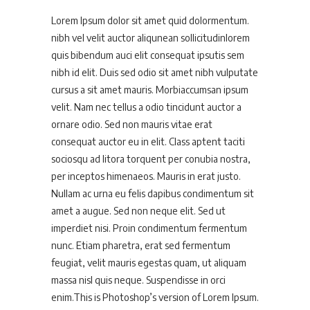
Lorem Ipsum dolor sit amet quid dolormentum.
nibh vel velit auctor aliqunean sollicitudinlorem
quis bibendum auci elit consequat ipsutis sem
nibh id elit. Duis sed odio sit amet nibh vulputate
cursus a sit amet mauris. Morbiaccumsan ipsum
velit. Nam nec tellus a odio tincidunt auctor a
ornare odio. Sed non mauris vitae erat
consequat auctor eu in elit. Class aptent taciti
sociosqu ad litora torquent per conubia nostra,
per inceptos himenaeos. Mauris in erat justo.
Nullam ac urna eu felis dapibus condimentum sit
amet a augue. Sed non neque elit. Sed ut
imperdiet nisi. Proin condimentum fermentum
nunc. Etiam pharetra, erat sed fermentum
feugiat, velit mauris egestas quam, ut aliquam
massa nisl quis neque. Suspendisse in orci
enim.This is Photoshop’s version of Lorem Ipsum.