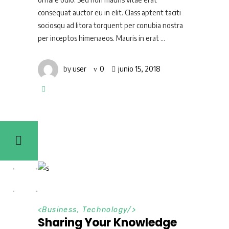
consequat auctor eu in elit. Class aptent taciti
sociosqu ad litora torquent per conubia nostra
per inceptos himenaeos. Mauris in erat
by
user
0
junio 15, 2018
<
Business
,
Technology
/>
Sharing Your Knowledge