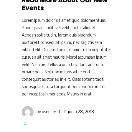
Read More About Our New
Events
Lorem Ipsum dolor sit amet quid dolormentum.
Proin gravida nibh vel velit auctor aliquet.
Aenean sollicitudin, lorem quis bibendum
auctorelit consequat ipsum, nec sagittis sem
nibh id elit. Duis sed odio sit amet nibh vulputate
cursus a sit amet mauris. Morbi accumsan ipsum
velit. Nam nec tellus a odio tincidunt auctor a
ornare odio. Sed non mauris vitae erat
consequat auctor eu in elit. Class aptent taciti
sociosqu ad litora torquent per conubia nostra
per inceptos himenaeos. Mauris in erat
by
user
0
junio 28, 2018