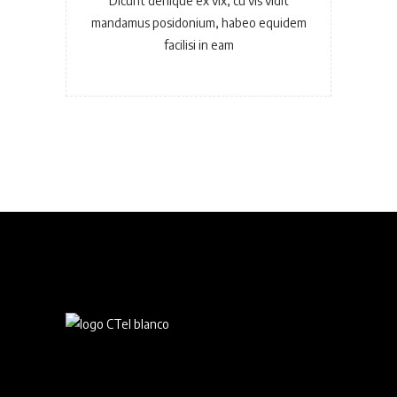
Dicunt denique ex vix, cu vis vidit
mandamus posidonium, habeo equidem
facilisi in eam