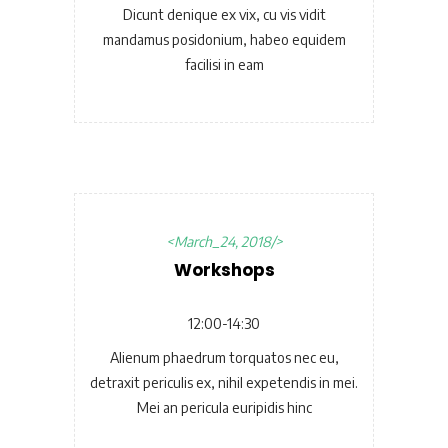
Dicunt denique ex vix, cu vis vidit
mandamus posidonium, habeo equidem
facilisi in eam
March_24, 2018
Workshops
12:00-14:30
Alienum phaedrum torquatos nec eu,
detraxit periculis ex, nihil expetendis in mei.
Mei an pericula euripidis hinc